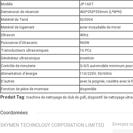
Modèle
JP-160T
Demension de réservoir
400*350*350mm (L*W*H)
Matériel de Tand
SUS304
Matériel de logement
acier inoxydable de miroir
Ultrason
40Hz
Puissance d'Utrasonic
960W
Transducteurs ultrasoniques
16 PCs
Générateur ultrasonique
insertion
Contrôle de minuterie
3/4/5 automobile minimum pou
Alimentation d'énergie
110/220V, 50/60Hz
D'autres
avec la poignée, roulette avec le f
Fonction de pièce de monnaie
disponible
,
Produit Tag:
machine de nettoyage de club de golf
dispositif de nettoyage ultr
Coordonnées
Envoyez v
SKYMEN TECHNOLOGY CORPORATION LIMITED