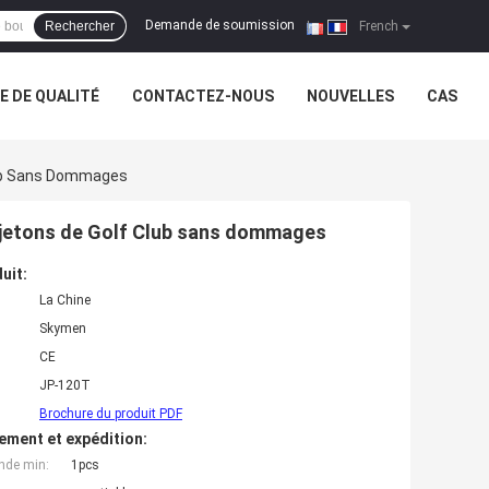
Demande de soumission
Rechercher
|
French
 DE QUALITÉ
CONTACTEZ-NOUS
NOUVELLES
CAS
lub Sans Dommages
 jetons de Golf Club sans dommages
uit:
La Chine
Skymen
CE
JP-120T
Brochure du produit PDF
ement et expédition:
nde min:
1pcs