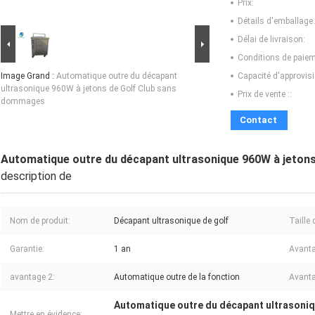
Prix:
Détails d'emballage:
Délai de livraison:
Conditions de paiem
Image Grand :
Automatique outre du décapant
Capacité d'approvis
ultrasonique 960W à jetons de Golf Club sans
Prix de vente ::
dommages
Contact
Automatique outre du décapant ultrasonique 960W à jeton
description de
Nom de produit:
Décapant ultrasonique de golf
Taille 
Garantie:
1 an
Avanta
avantage 2:
Automatique outre de la fonction
Avanta
Automatique outre du décapant ultrasoniq
Mettre en évidence: