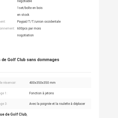
negotiable
1set/boîte en bois
en stock
ent:
Paypal/T/T/union occidentale
ionnement:
600pcs par mois
nogotiation
s de Golf Club sans dommages
de réservoir:
400x350x350 mm
ge 1:
Fonction à jetons
ge 3:
Avec la poignée et la roulette à déplacer
ue de Golf Club
,