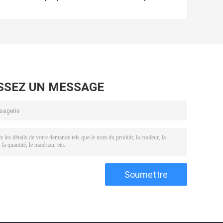
ultrasonique
nettoyage de club
960W de boule de
de golf 49L,
golf de
décapant sonique
parachutistes
de club de golf
avec du CE
diplômée
SSEZ UN MESSAGE