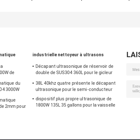
ultrasonique
décapant
39L Golf Club
industriel du SUS
ultrasonique
316L
40KHz pour le
dégraissage
LAI
matique
industrielle nettoyeur à ultrasons
 a
Décapant ultrasonique de réservoir de
400W de
double de SUS304 360L pour le gicleur
enlever la
d'essence de turbine
matique du
38L 40khz quatre présente le décapant
304 3000W
ultrasonique pour le semi-conducteur
dispositif plus propre ultrasonique de
omatique
1800W 135L 35 gallons pour la vaisselle
 de 2mm pour