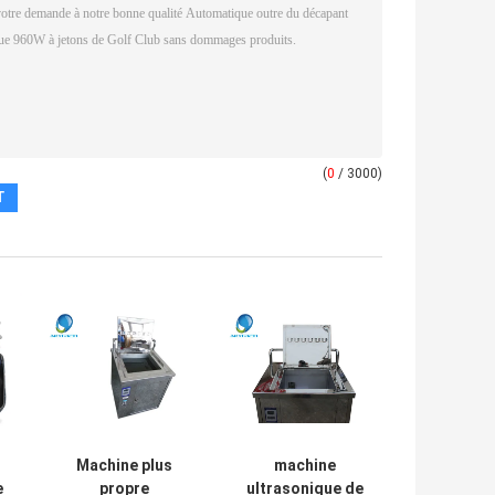
(
0
/ 3000)
Machine plus
machine
e
propre
ultrasonique de