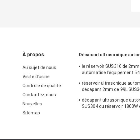
À propos
Décapant ultrasonique auto
le réservoir SUS316 de 2mm
Au sujet de nous
automatisé l'équipement 5
Visite d'usine
nettoyage ultrasonique pour 
réservoir ultrasonique auto
rouille
Contrôle de qualité
décapant 2mm de 99L SUS
Contactez-nous
avec le séchage d'agitation
décapant ultrasonique aut
Nouvelles
SUS304 du réservoir 1800W
des pièces de matriçage
Sitemap