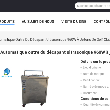
RODUITS
AU SUJET DE NOUS
VISITE D'USINE
CONTRÔLE
E SOCIÉTÉ
omatique Outre Du Décapant Ultrasonique 960W À Jetons De Golf C
Automatique outre du décapant ultrasonique 960W à
Détails sur le prod
Lieu d'origine:
Nom de marque:
Certification:
Numéro de modèle:
Document:
Conditions de pai
Quantité de comma