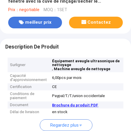
fenêtre avec la cuve de rinçage/sécher le
support/sécher le plateau
Prix：negotiable
MOQ：1SET
meilleur prix
Contactez
Description De Produit
Équipement aveugle ultrasonique de
Surligner
nettoyage
,
Machine aveugle de nettoyage
Capacité
6,00pcs par mois
d'approvisionnement
Certification
CE
Conditions de
Paypal/T/T/union occidentale
paiement
Document
Brochure du produit PDF
Délai de livraison
en stock
Regardez plus