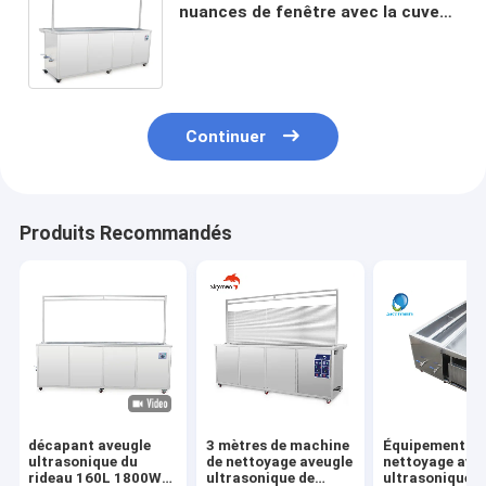
nuances de fenêtre avec la cuve
de rinçage/sécher le
support/sécher le plateau
Continuer
Produits Recommandés
décapant aveugle
3 mètres de machine
Équipement de
ultrasonique du
de nettoyage aveugle
nettoyage ave
rideau 160L 1800W
ultrasonique de
ultrasonique a