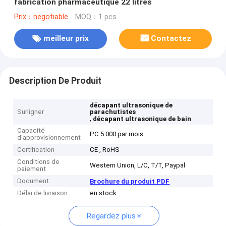
fabrication pharmaceutique 22 litres
Prix：negotiable
MOQ：1 pcs
meilleur prix
Contactez
Description De Produit
décapant ultrasonique de
Surligner
parachutistes
,
décapant ultrasonique de bain
Capacité
PC 5 000 par mois
d'approvisionnement
Certification
CE , RoHS
Conditions de
Western Union, L/C, T/T, Paypal
paiement
Document
Brochure du produit PDF
Délai de livraison
en stock
Regardez plus