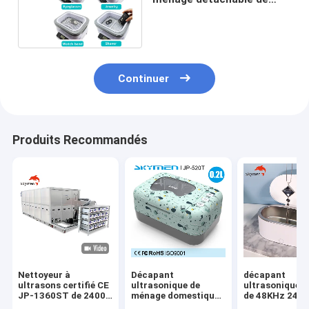
réservoir avec l'écran
tactile de LED
Continuer
Produits Recommandés
Nettoyeur à
Décapant
décapant
ultrasons certifié CE
ultrasonique de
ultrasonique e
JP-1360ST de 2400
ménage domestique
de 48KHz 24W
litres pour le
portatif, décapant
Benchtop pour