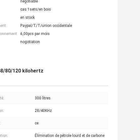
negotiable
cas 1sets/en bois
en stock
ent:
Paypal/T/T/union occidentale
ionnement:
6,00pcs par mois
nogotiation
68/80/120 kilohertz
té:
300 litres
on:
28/40KHz
:
ce
tion:
Élimination de pétrole lourd et de carbone