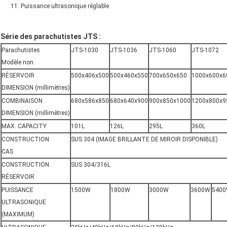
Puissance ultrasonique réglable
Série des parachutistes JTS :
Parachutistes
JTS-1030
JTS-1036
JTS-1060
JTS-1072
Modèle non.
RÉSERVOIR
500x406x500
500x460x550
700x650x650
1000x600x6
DIMENSION (millimètres)
COMBINAISON
680x586x850
680x640x900
900x850x1000
1200x800x9
DIMENSION (millimètres)
MAX. CAPACITY
101L
126L
295L
360L
CONSTRUCTION
SUS 304 (IMAGE BRILLANTE DE MIROIR DISPONIBLE)
CAS
CONSTRUCTION
SUS 304/316L
RÉSERVOIR
PUISSANCE
1500W
1800W
3000W
3600W
540
ULTRASONIQUE
(MAXIMUM)