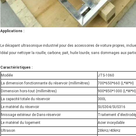
Applications :
Le décapant ultrasonique industriel pour des accessoires de voiture propres, incluent 
Idéal pour nettoyer la rouille, carbone, pait, huile lourde, sans dommages aux parties
Caractéristiques :
Modèle
JTS-1060
La dimension fonctionnante du réservoir (millimètres)
700*650*660 (L*W*H)
Dimension hors-tout (millimètres)
900*850*1000 (L*W*H)
La capacité totale du réservoir
300L
Le matériel du réservoir
SUS304/SUS316
finissage extérieur de Dans-réservoir
Traitement d'électrodé
Le matériel du logement
Acier inoxydable
Ultrason
28kHz/40kHz