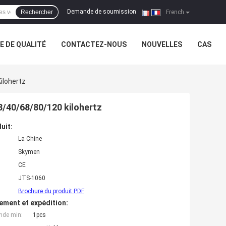
Demande de soumission
Rechercher
|
French
 DE QUALITÉ
CONTACTEZ-NOUS
NOUVELLES
CAS
ilohertz
8/40/68/80/120 kilohertz
uit:
La Chine
Skymen
CE
JTS-1060
Brochure du produit PDF
ement et expédition:
nde min:
1pcs