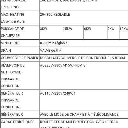
ULTRASONIQUE
28kHz/40kHz/68kHz/80kHz/120kHz
FRÉQUENCE
MAX. HEATING
20~80C RÉGLABLE
LA température.
PUISSANCE DE
3KW
4.5KW
6KW
9KW
12K
CHAUFFAGE
MINUTERIE
0~30min réglable
DRAIN
VALVE de ¾ »
COUVERCLE ET PANIER
DÉCOLLAGE/COUVERCLE DE CONTREFICHE ; SUS 304
RÉSERVOIR DE
AC220V/380V/415V/440V. 3
NETTOYAGE
PUISSANCE
CONDITION
GÉNÉRATEUR
AC110V/220V/240V, 1
PUISSANCE
CONDITION
GÉNÉRATEUR
AVEC LE MODE DE CHAMP ET À TÉLÉCOMMANDE
CARACTÉRISTIQUES
ROULETTES DE MULTI-DIRECTION AVEC LE FREIN ;