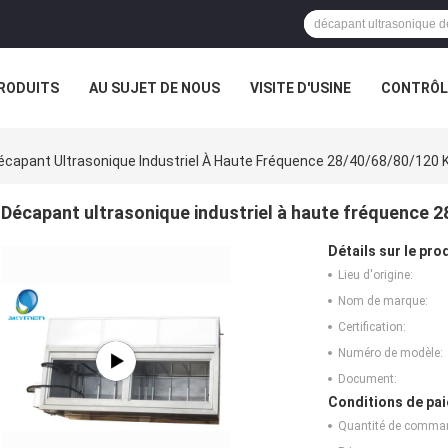
RODUITS
AU SUJET DE NOUS
VISITE D'USINE
CONTRÔLE
E SOCIÉTÉ
écapant Ultrasonique Industriel À Haute Fréquence 28/40/68/80/120 K
Décapant ultrasonique industriel à haute fréquence 2
Détails sur le prod
Lieu d'origine:
Nom de marque:
Certification:
Numéro de modèle:
Document:
Conditions de pai
Quantité de comma