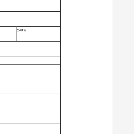
W
24KW