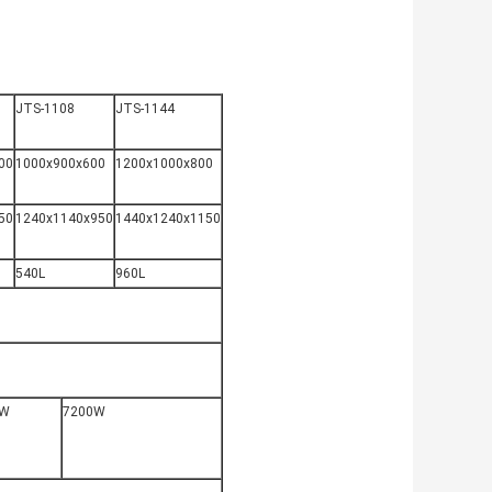
JTS-1108
JTS-1144
00
1000x900x600
1200x1000x800
50
1240x1140x950
1440x1240x1150
540L
960L
0W
7200W