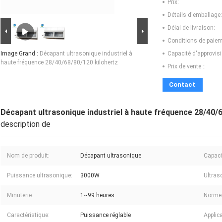
Prix:
Détails d'emballage:
Délai de livraison:
Conditions de paiem
Image Grand :
Décapant ultrasonique industriel à
Capacité d'approvis
haute fréquence 28/40/68/80/120 kilohertz
Prix de vente ::
Contact
Décapant ultrasonique industriel à haute fréquence 28/40/
description de
Nom de produit:
Décapant ultrasonique
Capaci
Puissance ultrasonique:
3000W
Ultras
Minuterie:
1~99 heures
Norme
Caractéristique:
Puissance réglable
Applica